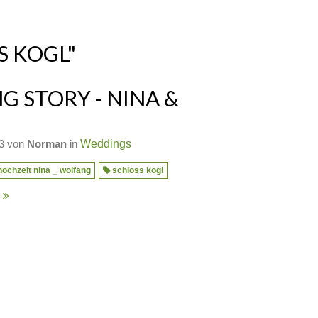
S KOGL"
G STORY - NINA &
13 von
Norman
in
Weddings
hochzeit nina _ wolfang
schloss kogl
n