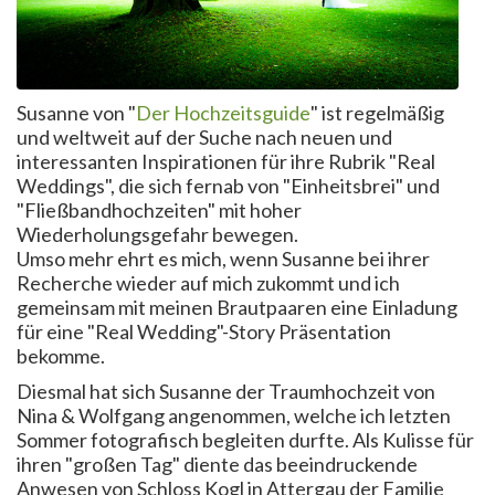
Susanne von "
Der Hochzeitsguide
" ist regelmäßig
und weltweit auf der Suche nach neuen und
interessanten Inspirationen für ihre Rubrik "Real
Weddings", die sich fernab von "Einheitsbrei" und
"Fließbandhochzeiten" mit hoher
Wiederholungsgefahr bewegen.
Umso mehr ehrt es mich, wenn Susanne bei ihrer
Recherche wieder auf mich zukommt und ich
gemeinsam mit meinen Brautpaaren eine Einladung
für eine "Real Wedding"-Story Präsentation
bekomme.
Diesmal hat sich Susanne der Traumhochzeit von
Nina & Wolfgang angenommen, welche ich letzten
Sommer fotografisch begleiten durfte. Als Kulisse für
ihren "großen Tag" diente das beeindruckende
Anwesen von Schloss Kogl in Attergau der Familie