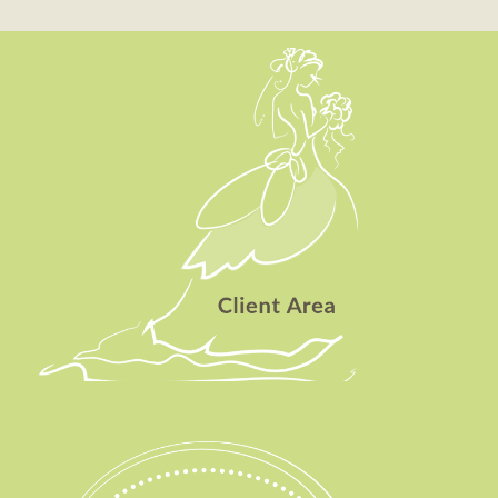
Client Area
Testimonials