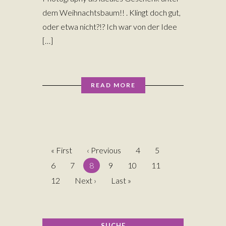
dem Weihnachtsbaum!! . Klingt doch gut,
oder etwa nicht?!? Ich war von der Idee
[…]
READ MORE
« First
‹ Previous
4
5
6
7
8
9
10
11
12
Next ›
Last »
SUCHE