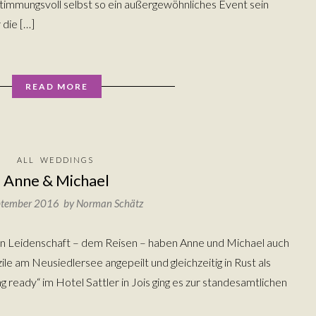
stimmungsvoll selbst so ein außergewöhnliches Event sein
 die […]
READ MORE
ALL
WEDDINGS
Anne & Michael
ptember 2016 by
Norman Schätz
en Leidenschaft – dem Reisen – haben Anne und Michael auch
le am Neusiedlersee angepeilt und gleichzeitig in Rust als
ng ready“ im Hotel Sattler in Jois ging es zur standesamtlichen