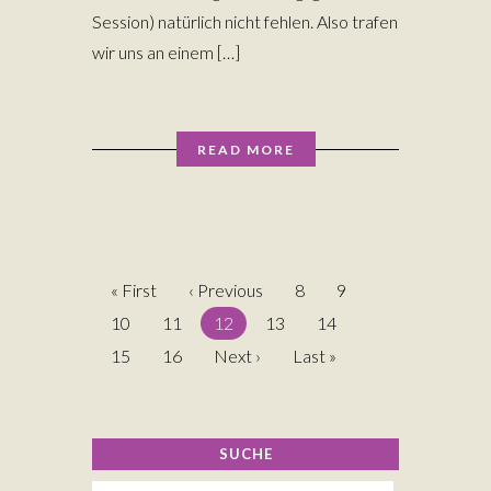
Session) natürlich nicht fehlen. Also trafen
wir uns an einem […]
READ MORE
« First
‹ Previous
8
9
10
11
12
13
14
15
16
Next ›
Last »
SUCHE