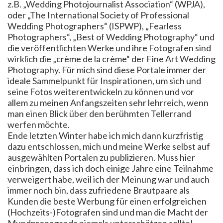
z.B. „Wedding Photojournalist Association“ (WPJA),
oder „The International Society of Professional
Wedding Photographers“ (ISPWP), „Fearless
Photographers“, „Best of Wedding Photography“ und
die veröffentlichten Werke und ihre Fotografen sind
wirklich die „crème de la crème“ der Fine Art Wedding
Photography. Für mich sind diese Portale immer der
ideale Sammelpunkt für Inspirationen, um sich und
seine Fotos weiterentwickeln zu können und vor
allem zu meinen Anfangszeiten sehr lehrreich, wenn
man einen Blick über den berühmten Tellerrand
werfen möchte.
Ende letzten Winter habe ich mich dann kurzfristig
dazu entschlossen, mich und meine Werke selbst auf
ausgewählten Portalen zu publizieren. Muss hier
einbringen, dass ich doch einige Jahre eine Teilnahme
verweigert habe, weil ich der Meinung war und auch
immer noch bin, dass zufriedene Brautpaare als
Kunden die beste Werbung für einen erfolgreichen
(Hochzeits-)Fotografen sind und man die Macht der
Mundpropaganda niemals unterschätzen sollte!