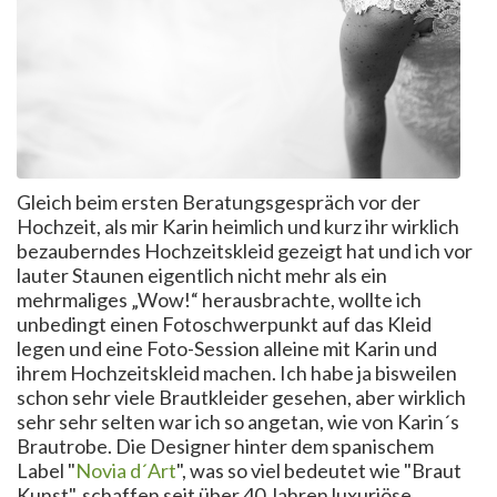
Gleich beim ersten Beratungsgespräch vor der
Hochzeit, als mir Karin heimlich und kurz ihr wirklich
bezauberndes Hochzeitskleid gezeigt hat und ich vor
lauter Staunen eigentlich nicht mehr als ein
mehrmaliges „Wow!“ herausbrachte, wollte ich
unbedingt einen Fotoschwerpunkt auf das Kleid
legen und eine Foto-Session alleine mit Karin und
ihrem Hochzeitskleid machen. Ich habe ja bisweilen
schon sehr viele Brautkleider gesehen, aber wirklich
sehr sehr selten war ich so angetan, wie von Karin´s
Brautrobe. Die Designer hinter dem spanischem
Label "
Novia d´Art
", was so viel bedeutet wie "Braut
Kunst", schaffen seit über 40 Jahren luxuriöse