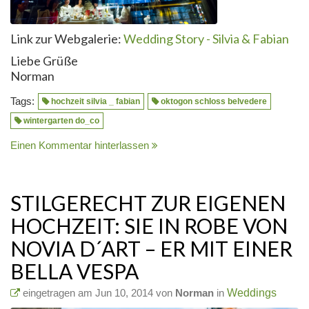
Link zur Webgalerie:
Wedding Story - Silvia & Fabian
Liebe Grüße
Norman
Tags:
hochzeit silvia _ fabian
oktogon schloss belvedere
wintergarten do_co
Einen Kommentar hinterlassen
STILGERECHT ZUR EIGENEN
HOCHZEIT: SIE IN ROBE VON
NOVIA D´ART – ER MIT EINER
BELLA VESPA
eingetragen am Jun 10, 2014 von
Norman
in
Weddings