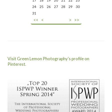
17
18
19
20
21
22
23
24
25
26
27
28
29
30
31
<<
<
>
>>
Visit Green Lemon Photography's profile on
Pinterest.