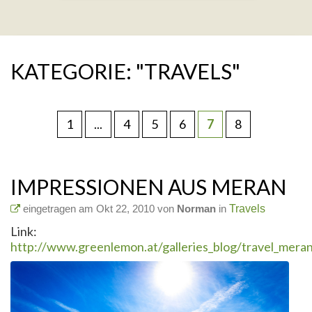
KATEGORIE: "TRAVELS"
1
...
4
5
6
7
8
IMPRESSIONEN AUS MERAN
eingetragen am Okt 22, 2010 von
Norman
in
Travels
Link:
http://www.greenlemon.at/galleries_blog/travel_mera