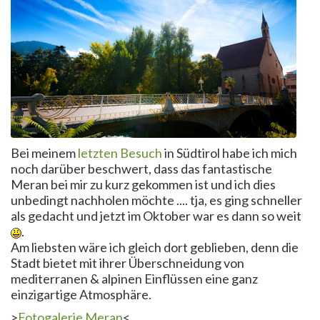
Bei meinem
letzten Besuch
in Südtirol habe ich mich
noch darüber beschwert, dass das fantastische
Meran bei mir zu kurz gekommen ist und ich dies
unbedingt nachholen möchte .... tja, es ging schneller
als gedacht und jetzt im Oktober war es dann so weit
.
Am liebsten wäre ich gleich dort geblieben, denn die
Stadt bietet mit ihrer Überschneidung von
mediterranen & alpinen Einflüssen eine ganz
einzigartige Atmosphäre.
>
Fotogalerie Meran
<