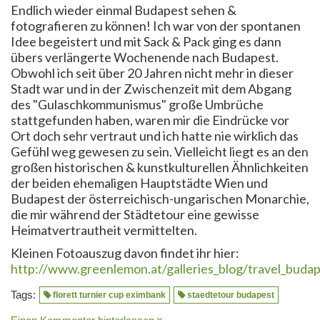
Endlich wieder einmal Budapest sehen &
fotografieren zu können! Ich war von der spontanen
Idee begeistert und mit Sack & Pack ging es dann
übers verlängerte Wochenende nach Budapest.
Obwohl ich seit über 20 Jahren nicht mehr in dieser
Stadt war und in der Zwischenzeit mit dem Abgang
des "Gulaschkommunismus" große Umbrüche
stattgefunden haben, waren mir die Eindrücke vor
Ort doch sehr vertraut und ich hatte nie wirklich das
Gefühl weg gewesen zu sein. Vielleicht liegt es an den
großen historischen & kunstkulturellen Ähnlichkeiten
der beiden ehemaligen Hauptstädte Wien und
Budapest der österreichisch-ungarischen Monarchie,
die mir während der Städtetour eine gewisse
Heimatvertrautheit vermittelten.
Kleinen Fotoauszug davon findet ihr hier:
http://www.greenlemon.at/galleries_blog/travel_buda
Tags:
florett turnier cup eximbank
staedtetour budapest