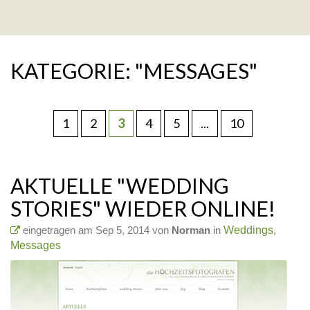
KATEGORIE: "MESSAGES"
1
2
3
4
5
...
10
AKTUELLE "WEDDING
STORIES" WIEDER ONLINE!
eingetragen am Sep 5, 2014 von
Norman
in
Weddings
,
Messages