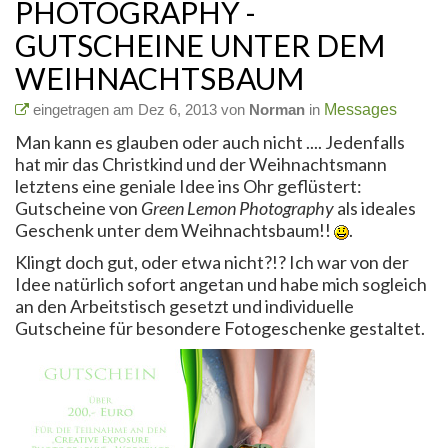
PHOTOGRAPHY -
GUTSCHEINE UNTER DEM
WEIHNACHTSBAUM
eingetragen am Dez 6, 2013 von
Norman
in
Messages
Man kann es glauben oder auch nicht .... Jedenfalls
hat mir das Christkind und der Weihnachtsmann
letztens eine geniale Idee ins Ohr geflüstert:
Gutscheine von
Green Lemon Photography
als ideales
Geschenk unter dem Weihnachtsbaum!!
.
Klingt doch gut, oder etwa nicht?!? Ich war von der
Idee natürlich sofort angetan und habe mich sogleich
an den Arbeitstisch gesetzt und individuelle
Gutscheine für besondere Fotogeschenke gestaltet.