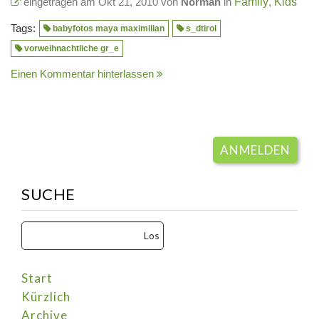
eingetragen am Okt 21, 2010 von
Norman
in
Family
,
Kids
Tags:
babyfotos maya maximilian
s_dtirol
vorweihnachtliche gr_e
Einen Kommentar hinterlassen
ANMELDEN
SUCHE
Start
Kürzlich
Archive