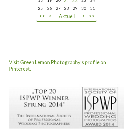
21
22
18
19
20
23
24
25
26
27
28
29
30
31
<<
<
Aktuell
>
>>
Visit Green Lemon Photography's profile on
Pinterest.