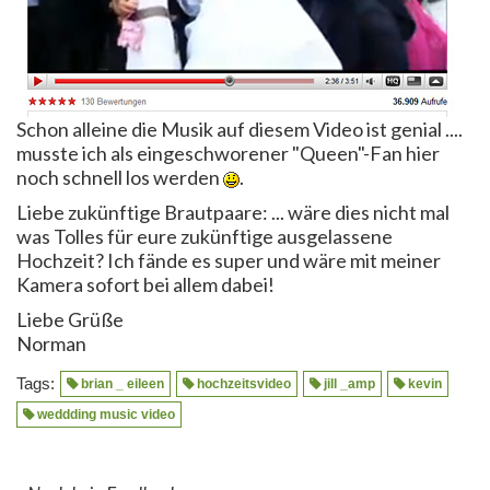
Schon alleine die Musik auf diesem Video ist genial ....
musste ich als eingeschworener "Queen"-Fan hier
noch schnell los werden
.
Liebe zukünftige Brautpaare: ... wäre dies nicht mal
was Tolles für eure zukünftige ausgelassene
Hochzeit? Ich fände es super und wäre mit meiner
Kamera sofort bei allem dabei!
Liebe Grüße
Norman
Tags:
brian _ eileen
hochzeitsvideo
jill _amp
kevin
weddding music video